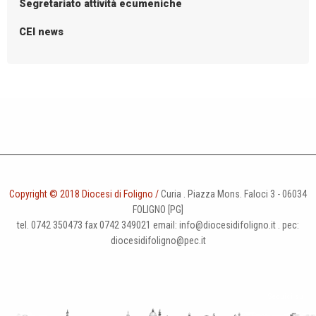
Segretariato attività ecumeniche
CEI news
Copyright © 2018 Diocesi di Foligno /
Curia . Piazza Mons. Faloci 3 - 06034
FOLIGNO [PG]
tel. 0742 350473 fax 0742 349021 email: info@diocesidifoligno.it . pec:
diocesidifoligno@pec.it