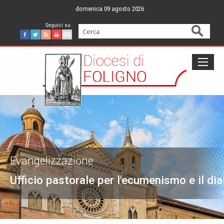
Skip
domenica 09 agosto 2026
to
content
Cerca
Facebook
Twitter
Feed
Youtube
Mail
Evangelizzazione
Ufficio pastorale per l'ecumenismo e il dia