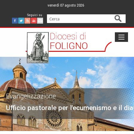
Skip
venerdì 07 agosto 2026
to
content
Cerca
Facebook
Twitter
Feed
Youtube
Mail
Evangelizzazione
Ufficio pastorale per l'ecumenismo e il dia