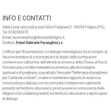
INFO E CONTATTI
Sede Curia vescovile p.zza Faloci Pulignani,3 - 06034 Foligno (PG)
Tel. 0742350473
Email: ecumenismo@diocesidifoligno.it
Direttori:
fratel Gabriele Faranghini j.c.
L'Ufficio per l'Ecumenismo e il dialogo interreligioso ha il compito di:
favorire iniziative di conoscenza e di studio delle confessioni
cristiane non cattoliche, dell'attività ecumenica della Chiesa al fine di
formare una corretta mentalità ecumenica;
attivare iniziative
spirituali e di preghiera, soprattutto l’annuale "Settimana di preghiera
per l'unità dei cristiani";
creare e mantenere rapporti di reciproca
conoscenza e dialogo con le comunità cristiane non cattoliche
presenti nel territorio diocesano;
promuovere la conoscenza delle
religioni non cristiane presenti sul territorio diocesano e aprire spazi
di dialogo.