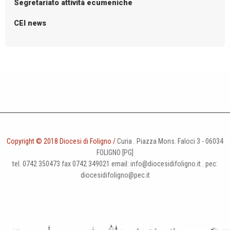
Segretariato attività ecumeniche
CEI news
Copyright © 2018 Diocesi di Foligno /
Curia . Piazza Mons. Faloci 3 - 06034
FOLIGNO [PG]
tel. 0742 350473 fax 0742 349021 email: info@diocesidifoligno.it . pec:
diocesidifoligno@pec.it