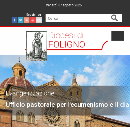
Skip
venerdì 07 agosto 2026
to
content
Cerca
Facebook
Twitter
Feed
Youtube
Mail
Evangelizzazione
Ufficio pastorale per l'ecumenismo e il dia