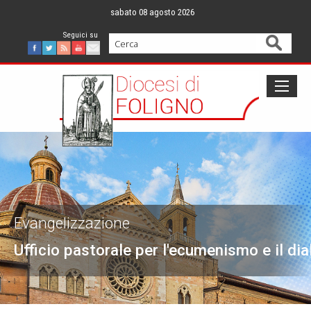
Skip
sabato 08 agosto 2026
to
content
Cerca
Facebook
Twitter
Feed
Youtube
Mail
Evangelizzazione
Ufficio pastorale per l'ecumenismo e il dia