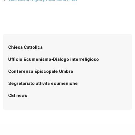
del
Popolo
di
P
Dio
o
s
Chiesa Cattolica
t
N
Ufficio Ecumenismo-Dialogo interreligioso
a
Conferenza Episcopale Umbra
v
i
Segretariato attività ecumeniche
g
CEI news
a
t
i
o
n