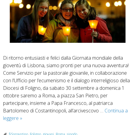
Di ritorno entusiasti e felici dalla Giornata mondiale della
gioventù di Lisbona, siamo pronti per una nuova avventura!
Come Servizio per la pastorale giovanile, in collaborazione
con l’Ufficio per l’ecumenismo e il dialogo interreligioso della
Diocesi di Foligno, da sabato 30 settembre a domenica 1
ottobre saremo a Roma, a piazza San Pietro, per
partecipare, insieme a Papa Francesco, al patriarca
Bartolomeo di Costantinopoli, all’arcivescovo …
Continua a
Together
leggere
»
–
Raduno
§Sorrentino
,
Foligno
,
giovani
,
Roma
,
sinodo