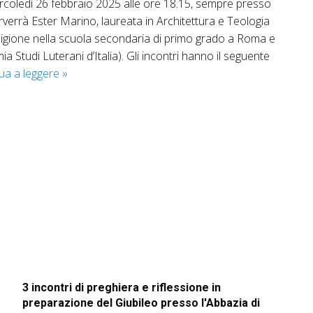
mercoledì 26 febbraio 2025 alle ore 18.15, sempre presso
erverrà Ester Marino, laureata in Architettura e Teologia
ligione nella scuola secondaria di primo grado a Roma e
 Studi Luterani d’Italia). Gli incontri hanno il seguente
Credi
ua a leggere
»
tu
questo?
3 incontri di preghiera e riflessione in
preparazione del Giubileo presso l'Abbazia di