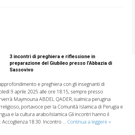
3 incontri di preghiera e riflessione in
preparazione del Giubileo presso l'Abbazia di
Sassovivo
approfondimento e preghiera con gli insegnanti di
coledì 9 aprile 2025 alle ore 18.15, sempre presso
nterverrà Maymouna ABDEL QADER, isalmica perugina
erreligioso, portavoce per la Comunità Islamica di Perugia e
ingua e la cultura arabo/islamica Gli incontri hanno il
Credi
 Accoglienza 18.30: Incontro …
Continua a leggere
»
tu