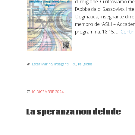
di religione. Ci ritroviamo 
l’Abbbazia di Sassovivo. Int
Dogmatica, insegnante di re
membro dell’ASLI – Accademia
programma: 18.15: …
Contin
Ester Marino
,
inseganti
,
IRC
,
religione
10 DICEMBRE 2024
La speranza non delude