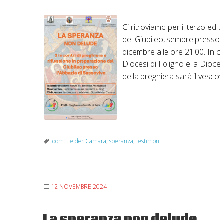
Ci ritroviamo per il terzo ed
del Giubileo, sempre presso
dicembre alle ore 21.00. In co
Diocesi di Foligno e la Dio
della preghiera sarà il ves
dom Helder Camara
,
speranza
,
testimoni
12 NOVEMBRE 2024
La speranza non delude