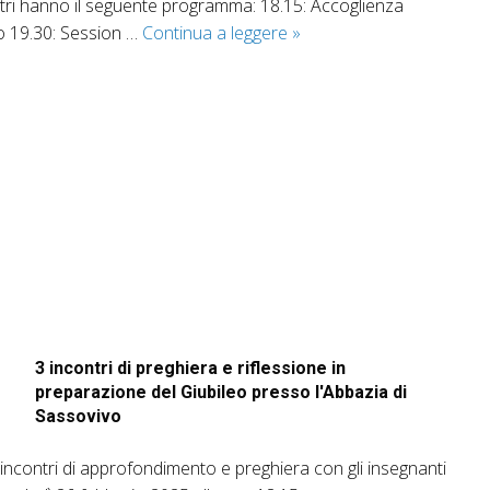
contri hanno il seguente programma: 18.15: Accoglienza
Credi
to 19.30: Session …
Continua a leggere
»
tu
questo?
3 incontri di preghiera e riflessione in
preparazione del Giubileo presso l'Abbazia di
Sassovivo
e incontri di approfondimento e preghiera con gli insegnanti