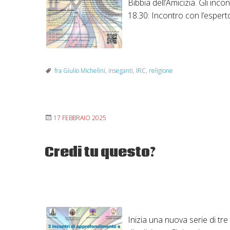
Bibbia dell’Amicizia. Gli in
18.30: Incontro con l’esper
fra Giulio Michelini
,
inseganti
,
IRC
,
religione
17 FEBBRAIO 2025
Credi tu questo?
Inizia una nuova serie di tr