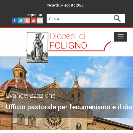
Skip
venerdì 07 agosto 2026
to
content
Cerca
Facebook
Twitter
Feed
Youtube
Mail
Evangelizzazione
Ufficio pastorale per l'ecumenismo e il dia