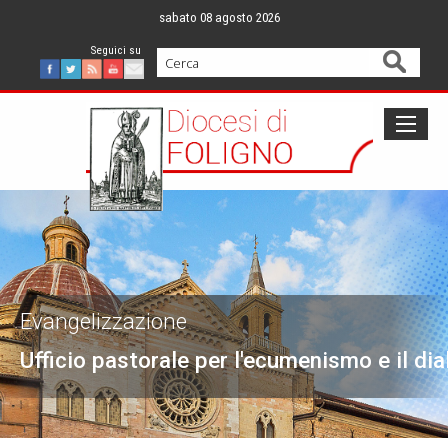
Skip
sabato 08 agosto 2026
to
content
Cerca
Facebook
Twitter
Feed
Youtube
Mail
Evangelizzazione
Ufficio pastorale per l'ecumenismo e il dia