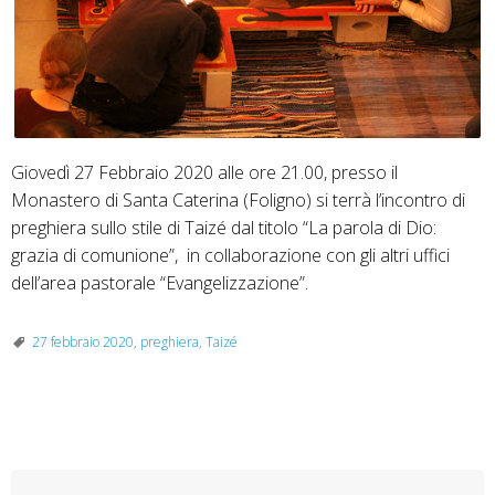
Giovedì 27 Febbraio 2020 alle ore 21.00, presso il
Monastero di Santa Caterina (Foligno) si terrà l’incontro di
preghiera sullo stile di Taizé dal titolo “La parola di Dio:
grazia di comunione”, in collaborazione con gli altri uffici
dell’area pastorale “Evangelizzazione”.
27 febbraio 2020
,
preghiera
,
Taizé
P
o