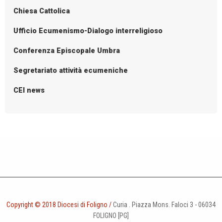
s
Chiesa Cattolica
t
N
Ufficio Ecumenismo-Dialogo interreligioso
a
Conferenza Episcopale Umbra
v
i
Segretariato attività ecumeniche
g
CEI news
a
t
i
o
n
Copyright © 2018 Diocesi di Foligno /
Curia . Piazza Mons. Faloci 3 - 06034
FOLIGNO [PG]