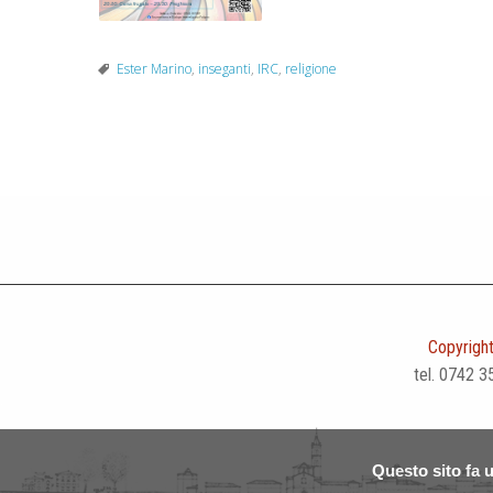
Ester Marino
,
inseganti
,
IRC
,
religione
P
o
s
t
Copyright
N
tel. 0742 3
a
v
Questo sito fa u