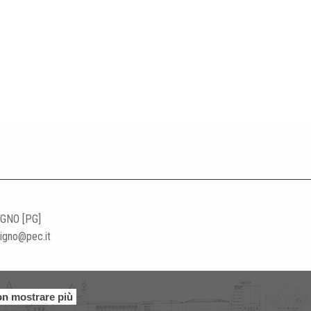
IGNO [PG]
ligno@pec.it
n mostrare più