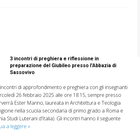
3 incontri di preghiera e riflessione in
preparazione del Giubileo presso l'Abbazia di
Sassovivo
e incontri di approfondimento e preghiera con gli insegnanti
mercoledì 26 febbraio 2025 alle ore 18.15, sempre presso
erverrà Ester Marino, laureata in Architettura e Teologia
ligione nella scuola secondaria di primo grado a Roma e
 Studi Luterani d’Italia). Gli incontri hanno il seguente
Credi
ua a leggere
»
tu