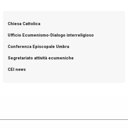
P
sulla
o
Terra
s
Chiesa Cattolica
t
N
Ufficio Ecumenismo-Dialogo interreligioso
a
Conferenza Episcopale Umbra
v
i
Segretariato attività ecumeniche
g
CEI news
a
t
i
o
n