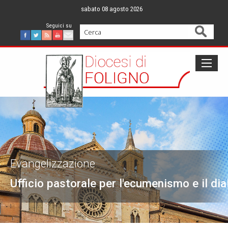
Skip
sabato 08 agosto 2026
to
content
Cerca
Facebook
Twitter
Feed
Youtube
Mail
Evangelizzazione
Ufficio pastorale per l'ecumenismo e il dia