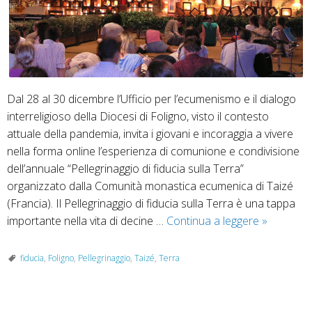
Dal 28 al 30 dicembre l’Ufficio per l’ecumenismo e il dialogo
interreligioso della Diocesi di Foligno, visto il contesto
attuale della pandemia, invita i giovani e incoraggia a vivere
nella forma online l’esperienza di comunione e condivisione
dell’annuale “Pellegrinaggio di fiducia sulla Terra”
organizzato dalla Comunità monastica ecumenica di Taizé
(Francia). Il Pellegrinaggio di fiducia sulla Terra è una tappa
Foligno
importante nella vita di decine …
Continua a leggere
»
incontra
Taizé:
fiducia
,
Foligno
,
Pellegrinaggio
,
Taizé
,
Terra
Pellegrina
di
fiducia