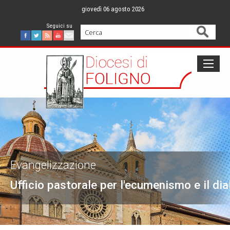
Skip
giovedì 06 agosto 2026
to
content
Cerca
Facebook
Twitter
Feed
Youtube
Mail
Evangelizzazione
Ufficio pastorale per l'ecumenismo e il dia