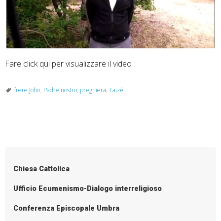
Fare click qui per visualizzare il video
frere John
,
Padre nostro
,
preghiera
,
Taizé
P
o
s
Chiesa Cattolica
t
N
Ufficio Ecumenismo-Dialogo interreligioso
a
Conferenza Episcopale Umbra
v