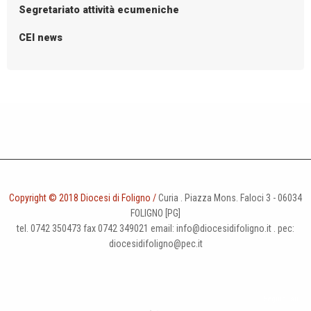
i
Segretariato attività ecumeniche
g
CEI news
a
t
i
o
n
Copyright © 2018 Diocesi di Foligno /
Curia . Piazza Mons. Faloci 3 - 06034
FOLIGNO [PG]
tel. 0742 350473 fax 0742 349021 email: info@diocesidifoligno.it . pec:
diocesidifoligno@pec.it