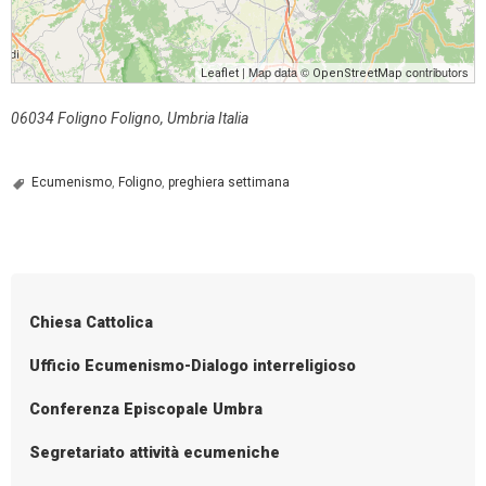
| Map data ©
contributors
Leaflet
OpenStreetMap
06034 Foligno Foligno, Umbria Italia
Ecumenismo
,
Foligno
,
preghiera settimana
Chiesa Cattolica
Ufficio Ecumenismo-Dialogo interreligioso
Conferenza Episcopale Umbra
Segretariato attività ecumeniche