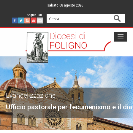
Skip
sabato 08 agosto 2026
to
content
Cerca
Facebook
Twitter
Feed
Youtube
Mail
Evangelizzazione
Ufficio pastorale per l'ecumenismo e il dia