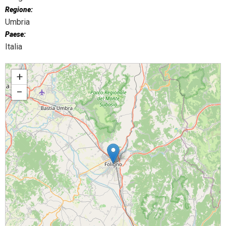
Regione:
Umbria
Paese:
Italia
Fratelli tutti: preghiera ecumenica diocesana
+
−