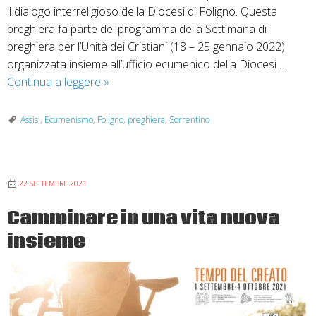
il dialogo interreligioso della Diocesi di Foligno. Questa
preghiera fa parte del programma della Settimana di
preghiera per l’Unità dei Cristiani (18 – 25 gennaio 2022)
organizzata insieme all’ufficio ecumenico della Diocesi …
Foligno
Continua a leggere
»
–
Assisi:
Assisi
,
Ecumenismo
,
Foligno
,
preghiera
,
Sorrentino
settimana
di
preghiera
22 SETTEMBRE 2021
per
l’unità
Camminare in una vita nuova
dei
insieme
cristiani