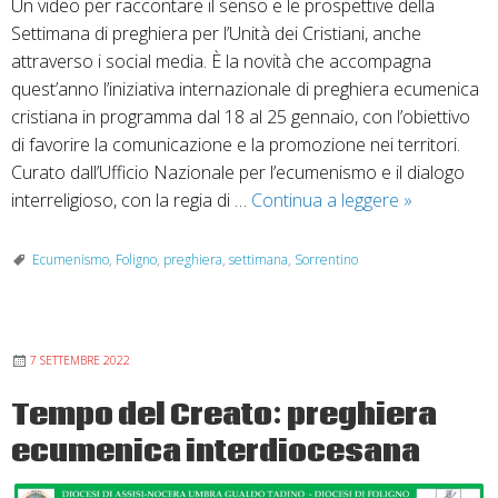
Un video per raccontare il senso e le prospettive della
Settimana di preghiera per l’Unità dei Cristiani, anche
attraverso i social media. È la novità che accompagna
quest’anno l’iniziativa internazionale di preghiera ecumenica
cristiana in programma dal 18 al 25 gennaio, con l’obiettivo
di favorire la comunicazione e la promozione nei territori.
Curato dall’Ufficio Nazionale per l’ecumenismo e il dialogo
Video
interreligioso, con la regia di …
Continua a leggere
»
per
accompagn
Ecumenismo
,
Foligno
,
preghiera
,
settimana
,
Sorrentino
la
settimana
di
7 SETTEMBRE 2022
preghiera
per
Tempo del Creato: preghiera
l’unità
ecumenica interdiocesana
dei
cristiani