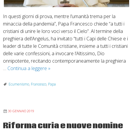
In questi giorni di prova, mentre l’umanità trema per la
minaccia della pandemia”, Papa Francesco chiede “a tutti i
cristiani di unire le loro voci verso il Cielo”. Al termine della
preghiera dell’Angelus, ha invitato “tutti i Capi delle Chiese e i
leader di tutte le Comunità cristiane, insieme a tutti i cristiani
delle varie confessioni, a invocare l’Altissimo, Dio
onnipotente, recitando contemporaneamente la preghiera
Preghiamo
…
Continua a leggere
»
il
Padre
Ecumenismo
,
Francesco
,
Papa
nostro
ecumenico
insieme
30 GENNAIO 2019
al
Papa
Riforma curia e nuove nomine