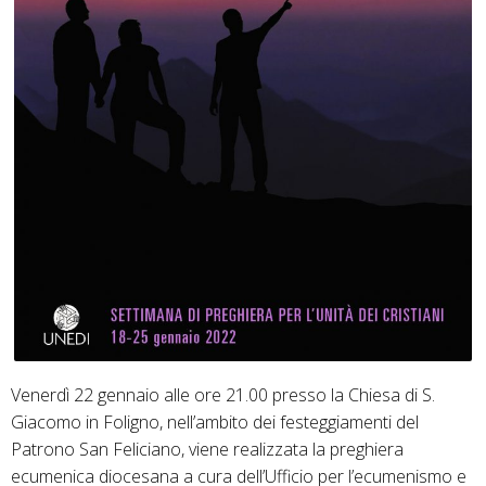
Venerdì 22 gennaio alle ore 21.00 presso la Chiesa di S.
Giacomo in Foligno, nell’ambito dei festeggiamenti del
Patrono San Feliciano, viene realizzata la preghiera
ecumenica diocesana a cura dell’Ufficio per l’ecumenismo e