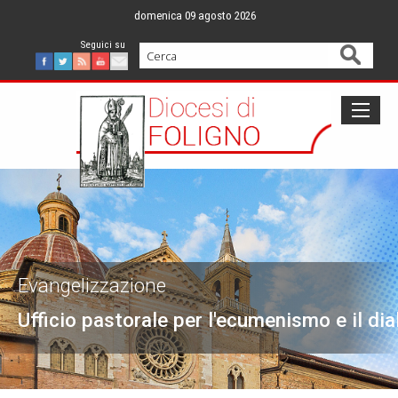
Skip
domenica 09 agosto 2026
to
content
Cerca
Facebook
Twitter
Feed
Youtube
Mail
Evangelizzazione
Ufficio pastorale per l'ecumenismo e il dia