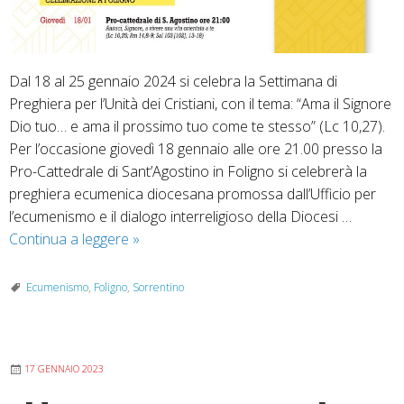
Dal 18 al 25 gennaio 2024 si celebra la Settimana di
Preghiera per l’Unità dei Cristiani, con il tema: “Ama il Signore
Dio tuo… e ama il prossimo tuo come te stesso” (Lc 10,27).
Per l’occasione giovedì 18 gennaio alle ore 21.00 presso la
Pro-Cattedrale di Sant’Agostino in Foligno si celebrerà la
preghiera ecumenica diocesana promossa dall’Ufficio per
l’ecumenismo e il dialogo interreligioso della Diocesi …
Preghiera
Continua a leggere
»
ecumenica
diocesana
Ecumenismo
,
Foligno
,
Sorrentino
nell’ambito
dei
festeggiamenti
17 GENNAIO 2023
del
Santo