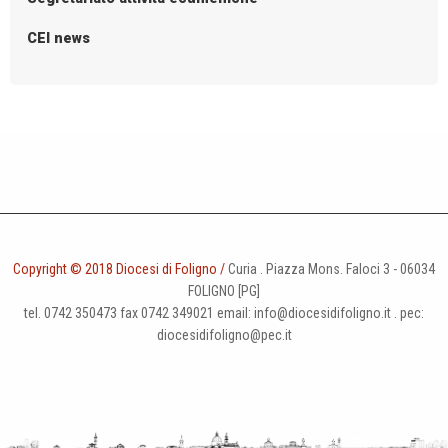
g
CEI news
a
t
i
o
n
Copyright © 2018 Diocesi di Foligno /
Curia . Piazza Mons. Faloci 3 - 06034
FOLIGNO [PG]
tel. 0742 350473 fax 0742 349021 email: info@diocesidifoligno.it . pec:
diocesidifoligno@pec.it