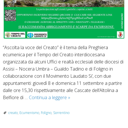
“Ascolta la voce del Creato” è il tema della Preghiera
ecumenica per il Tempo del Creato interdiocesana
organizzata da alcuni Uffici e realtà ecclesiali delle diocesi di
Assisi – Nocera Umbra – Gualdo Tadino e di Foligno in
collaborazione con il Movimento Laudato Si’, con due
appuntamenti: giovedì 8 e domenica 11 settembre a partire
dalle ore 15,30 rispettivamente alle Cascate dell’Altolina a
Tempo
Belfiore di …
Continua a leggere
»
del
Creato:
creato
,
Ecumenismo
,
Foligno
,
Sorrentino
preghiera
ecumenica