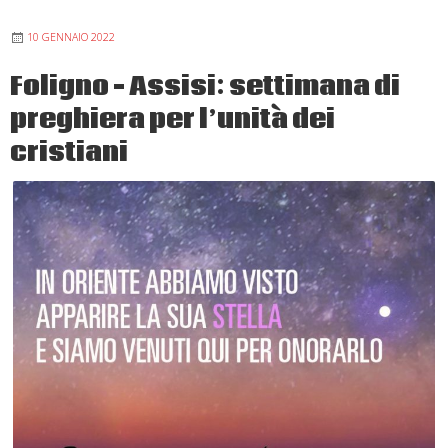
interdiocesana
10 GENNAIO 2022
Foligno – Assisi: settimana di
preghiera per l’unità dei
cristiani