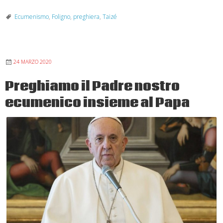
Parola
di
Ecumenismo
,
Foligno
,
preghiera
,
Taizé
Dio:
dialogo
e
24 MARZO 2020
amicizia
Preghiamo il Padre nostro
ecumenico insieme al Papa