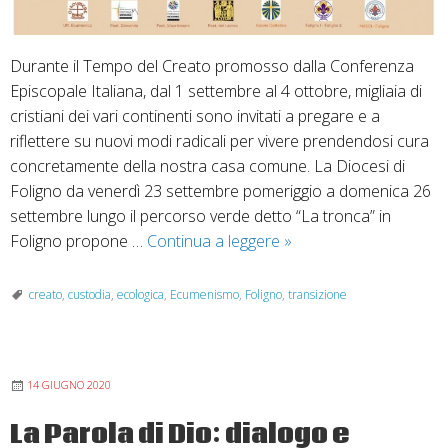
Durante il Tempo del Creato promosso dalla Conferenza
Episcopale Italiana, dal 1 settembre al 4 ottobre, migliaia di
cristiani dei vari continenti sono invitati a pregare e a
riflettere su nuovi modi radicali per vivere prendendosi cura
concretamente della nostra casa comune. La Diocesi di
Foligno da venerdì 23 settembre pomeriggio a domenica 26
settembre lungo il percorso verde detto “La tronca” in
Camminare
Foligno propone …
Continua a leggere
»
in
una
creato
,
custodia
,
ecologica
,
Ecumenismo
,
Foligno
,
transizione
vita
nuova
insieme
14 GIUGNO 2020
La Parola di Dio: dialogo e