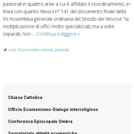
pastorali in quattro aree a cui è affidato il coordinamento, in
linea con quanto rileva il n° 141 del documento finale della
XV Assemblea generale ordinaria del Sinodo dei Vescovi: “la
moltiplicazione di uffici molto specializzati, ma a volte
Riforma
separati, non …
Continua a leggere
»
curia
e
curia
,
Ecumenismo
,
nomine
,
pastorale
nuove
nomine
P
o
s
Chiesa Cattolica
t
N
Ufficio Ecumenismo-Dialogo interreligioso
a
Conferenza Episcopale Umbra
v
i
Segretariato attività ecumeniche