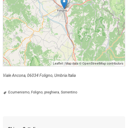
| Map data ©
contributors
Leaflet
OpenStreetMap
Viale Ancona, 06034 Foligno, Umbria Italia
Ecumenismo
,
Foligno
,
preghiera
,
Sorrentino