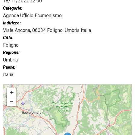
18/11/2022 22:00
Categorie:
Agenda Ufficio Ecumenismo
Indirizzo:
Viale Ancona, 06034 Foligno, Umbria Italia
Città:
Foligno
Regione:
Umbria
Paese:
Italia
Preghiera per l'unità dei cristiani
+
−