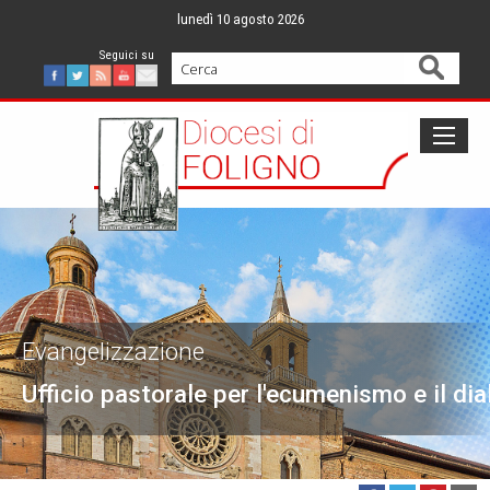
Skip
lunedì 10 agosto 2026
to
content
Cerca
Facebook
Twitter
Feed
Youtube
Mail
Evangelizzazione
Ufficio pastorale per l'ecumenismo e il dia