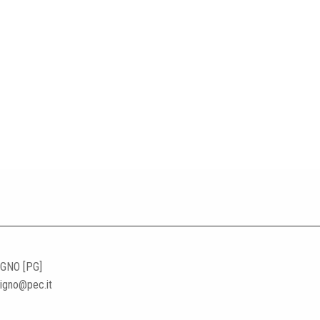
IGNO [PG]
ligno@pec.it