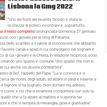
Lisbona la Gmg 2022
“Uno dei frutti del recente Sinodo è stata la
ricchezza di poterci incontrare e, soprattutto,
ui il testo completo
) pronunciata domenica 27 gennaio
accio con i giovani per la Gmg di Panama.
hezza dello scambio e il valore di riconoscere che abbiamo
i favorire canali e spazi in cui coinvolgerci nel sognare e
co di cui i giovani e la Chiesa, in relazione reciproca, sono
i, creando uno spazio in comune. Uno spazio che non si
 per cui anche voi dovete combattere”.
desso di Dio”, l’appello del Papa: “Lui vi convoca e vi
rca dei nonni, degli adulti; ad alzarvi in piedi e insieme a
cui il Signore vi ha sognato. Non domani ma adesso,
ostro cuore; e ciò che vi innamora conquisterà non solo la
uello che vi fa alzare al mattino e vi sprona nei
re e che vi riempirà di meraviglia, gioia e gratitudine”.