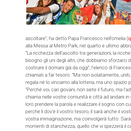
ascoltare”, ha detto Papa Francesco nell’omelia (
q
alla Messa al Metro Park, nel quarto e ultimo abbr
“La ricchezza dell’ascolto tra generazioni, la ricc
bisogno gli uni degli altri, che dobbiamo sforzarci d
costruire il domani già da oggi”, l’elenco di Frances
chiamati a far tesoro: “Ma non isolatamente, unit
regala né lo vinciamo alla lotteria, ma uno spazio
“Perché voi, cari giovani, non siete il futuro, ma l’a
chiama nelle vostre comunità e città ad andare in ce
loro prendere la parola e realizzare il sogno con 
perché lì dov’è il vostro tesoro, lì sarà anche il v
vostra immaginazione, ma coinvolgerà tutto. Sarà q
momenti di stanchezza, quello che vi spezzerà il cuo