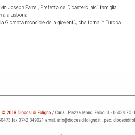
in Joseph Farrell, Prefetto del Dicastero laici, famiglia,
rrà a Lisbona.
 la Giornata mondiale della gioventù, che torna in Europa
 © 2018 Diocesi di Foligno /
Curia . Piazza Mons. Faloci 3 - 06034 FOL
50473 fax 0742 349021 email: info@diocesidifoligno.it . pec: diocesidifo