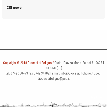
g
CEI news
a
t
i
o
n
Copyright © 2018 Diocesi di Foligno /
Curia . Piazza Mons. Faloci 3 - 06034
FOLIGNO [PG]
tel. 0742 350473 fax 0742 349021 email: info@diocesidifoligno.it . pec:
diocesidifoligno@pec.it