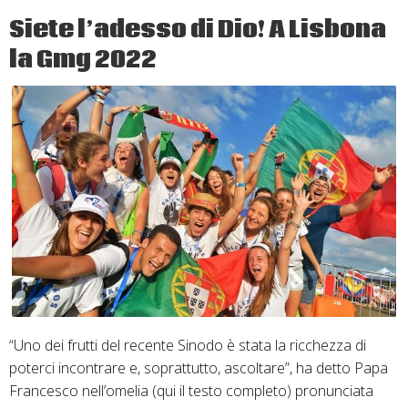
Papa
Siete l’adesso di Dio! A Lisbona
la Gmg 2022
“Uno dei frutti del recente Sinodo è stata la ricchezza di
poterci incontrare e, soprattutto, ascoltare”, ha detto Papa
Francesco nell’omelia (qui il testo completo) pronunciata