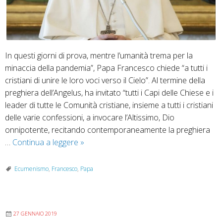
In questi giorni di prova, mentre l’umanità trema per la
minaccia della pandemia”, Papa Francesco chiede “a tutti i
cristiani di unire le loro voci verso il Cielo”. Al termine della
preghiera dell’Angelus, ha invitato “tutti i Capi delle Chiese e i
leader di tutte le Comunità cristiane, insieme a tutti i cristiani
delle varie confessioni, a invocare l’Altissimo, Dio
onnipotente, recitando contemporaneamente la preghiera
Preghiamo
…
Continua a leggere
»
il
Padre
Ecumenismo
,
Francesco
,
Papa
nostro
ecumenico
insieme
27 GENNAIO 2019
al