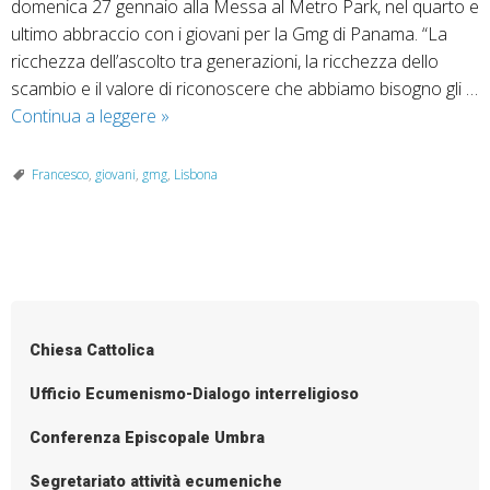
domenica 27 gennaio alla Messa al Metro Park, nel quarto e
ultimo abbraccio con i giovani per la Gmg di Panama. “La
ricchezza dell’ascolto tra generazioni, la ricchezza dello
scambio e il valore di riconoscere che abbiamo bisogno gli …
Siete
Continua a leggere
»
l’adesso
di
Francesco
,
giovani
,
gmg
,
Lisbona
Dio!
A
Lisbona
P
la
o
Gmg
2022
s
Chiesa Cattolica
t
N
Ufficio Ecumenismo-Dialogo interreligioso
a
Conferenza Episcopale Umbra
v
i
Segretariato attività ecumeniche