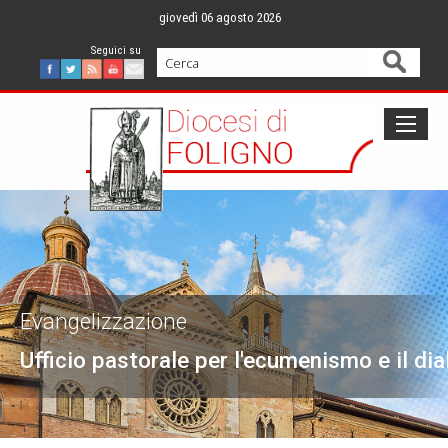
Skip
giovedì 06 agosto 2026
to
content
Cerca
Facebook
Twitter
Feed
Youtube
Mail
Evangelizzazione
Ufficio pastorale per l'ecumenismo e il dia