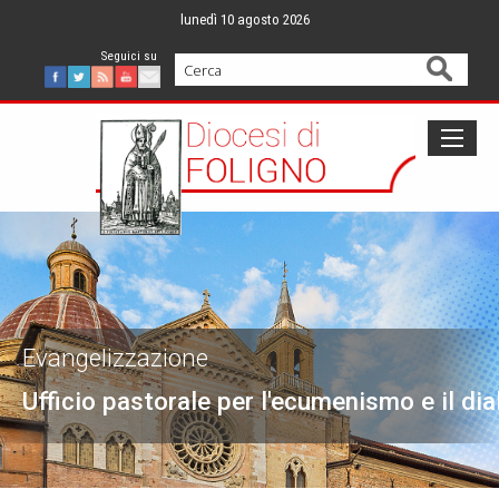
Skip
lunedì 10 agosto 2026
to
content
Cerca
Facebook
Twitter
Feed
Youtube
Mail
Evangelizzazione
Ufficio pastorale per l'ecumenismo e il dia