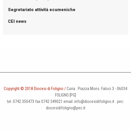
Segretariato attività ecumeniche
CEI news
Copyright © 2018 Diocesi di Foligno /
Curia . Piazza Mons. Faloci 3 - 06034
FOLIGNO [PG]
tel. 0742 350473 fax 0742 349021 email: info@diocesidifoligno.it . pec:
diocesidifoligno@pec.it