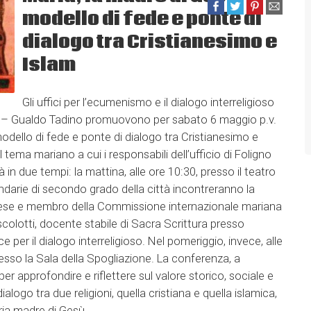
modello di fede e ponte di
dialogo tra Cristianesimo e
Islam
Gli uffici per l’ecumenismo e il dialogo interreligioso
bra – Gualdo Tadino promuovono per sabato 6 maggio p.v.
odello di fede e ponte di dialogo tra Cristianesimo e
tema mariano a cui i responsabili dell’ufficio di Foligno
in due tempi: la mattina, alle ore 10:30, presso il teatro
ondarie di secondo grado della città incontreranno la
ese e membro della Commissione internazionale mariana
colotti, docente stabile di Sacra Scrittura presso
ice per il dialogo interreligioso. Nel pomeriggio, invece, alle
presso la Sala della Spogliazione. La conferenza, a
er approfondire e riflettere sul valore storico, sociale e
ialogo tra due religioni, quella cristiana e quella islamica,
ia madre di Gesù.