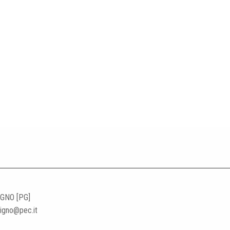
IGNO [PG]
ligno@pec.it