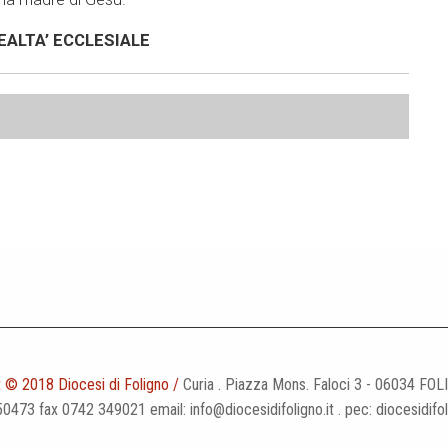
EALTA’ ECCLESIALE
 © 2018 Diocesi di Foligno /
Curia . Piazza Mons. Faloci 3 - 06034 FOL
50473 fax 0742 349021 email: info@diocesidifoligno.it . pec: diocesidifo