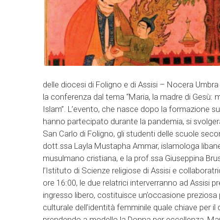
delle diocesi di Foligno e di Assisi – Nocera Um
la conferenza dal tema “Maria, la madre di Gesù: m
Islam”. L’evento, che nasce dopo la formazione sul 
hanno partecipato durante la pandemia, si svolgerà 
San Carlo di Foligno, gli studenti delle scuole sec
dott.ssa Layla Mustapha Ammar, islamologa liban
musulmano cristiana, e la prof.ssa Giuseppina Brus
l’Istituto di Scienze religiose di Assisi e collaboratr
ore 16:00, le due relatrici interverranno ad Assisi 
ingresso libero, costituisce un’occasione preziosa p
culturale dell’identità femminile quale chiave per il d
prendendo a modello la Donna per eccellenza, Mar