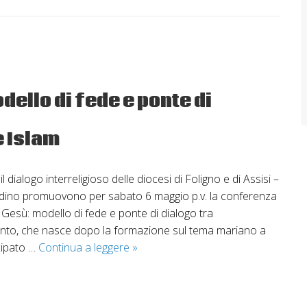
dello di fede e ponte di
e Islam
il dialogo interreligioso delle diocesi di Foligno e di Assisi –
ino promuovono per sabato 6 maggio p.v. la conferenza
 Gesù: modello di fede e ponte di dialogo tra
vento, che nasce dopo la formazione sul tema mariano a
Maria,
ecipato …
Continua a leggere
»
la
madre
di