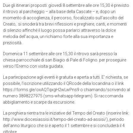
Due gli itinerari proposti: giovedì 8 settembre alle ore 15,30 è previsto
il ritrovo al parcheggio – alla base della Cascate – e, dopo un
momento di accoglienza, il percorso, focalizzato sull’ascolto del
Creato, si snoderà tra brevi riflessioni e preghiere, canti, e momenti
di silenzio affinché il luogo possa parlarci attraverso la dolce
melodia dell’acqua, un richiamo forte alla sua importanza e
preziosità.
Domenica 11 settembre alle ore 15,30 il ritrovo sarà presso la
chiesa parrocchiale di san Biagio di Pale di Foligno. per proseguire
verso l’Eremo con visita guidata.
La partecipazione agli eventi è gratuita e aperta a tutti. E’ richiesta, se
possibile, l’iscrizione utilizzando il QRcode della locandina o il link
https://forms.gle/oxAQTqxgH2wLwPns9 o chiamando/scrivendo al
numero 3898227975 (sms-whatsapp-telegram). Si raccomanda
abbigliamento e scarpe da escursione.
La preghiera rientra tra le iniziative del Tempo del Creato (inserire link:
http://www.diocesiassisi.it/tempo-del-creato-ad-assisi/), periodo
dell’anno liturgico che si è aperto il 1 settembre e si concluderà il 4
ottobre.