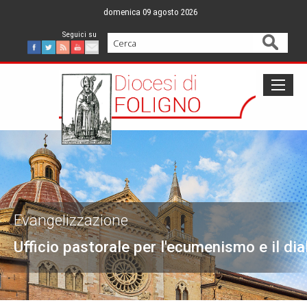
Skip
domenica 09 agosto 2026
to
content
Cerca
Facebook
Twitter
Feed
Youtube
Mail
Evangelizzazione
Ufficio pastorale per l'ecumenismo e il dia