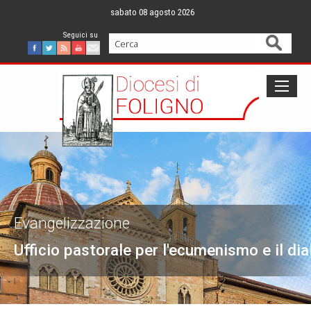
Skip
sabato 08 agosto 2026
to
content
Cerca
Facebook
Twitter
Feed
Youtube
Mail
Evangelizzazione
Ufficio pastorale per l'ecumenismo e il dia