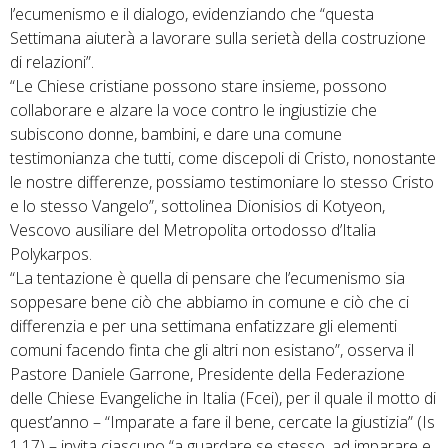
l’ecumenismo e il dialogo, evidenziando che “questa
Settimana aiuterà a lavorare sulla serietà della costruzione
di relazioni”.
“Le Chiese cristiane possono stare insieme, possono
collaborare e alzare la voce contro le ingiustizie che
subiscono donne, bambini, e dare una comune
testimonianza che tutti, come discepoli di Cristo, nonostante
le nostre differenze, possiamo testimoniare lo stesso Cristo
e lo stesso Vangelo”, sottolinea Dionisios di Kotyeon,
Vescovo ausiliare del Metropolita ortodosso d’Italia
Polykarpos.
“La tentazione è quella di pensare che l’ecumenismo sia
soppesare bene ciò che abbiamo in comune e ciò che ci
differenzia e per una settimana enfatizzare gli elementi
comuni facendo finta che gli altri non esistano”, osserva il
Pastore Daniele Garrone, Presidente della Federazione
delle Chiese Evangeliche in Italia (Fcei), per il quale il motto di
quest’anno – “Imparate a fare il bene, cercate la giustizia” (Is
1,17) – invita ciascuno “a guardare se stesso, ad imparare e