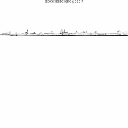
diocesidifoligno@pec.it