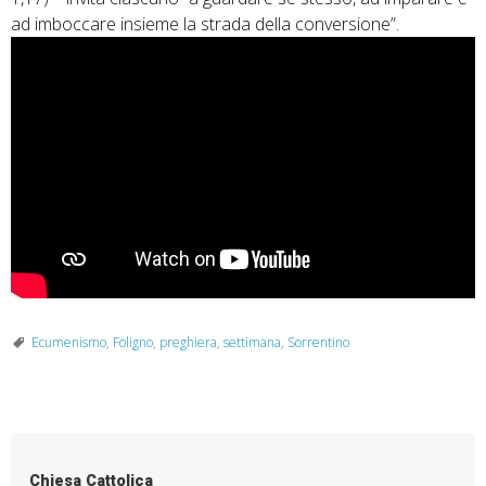
ad imboccare insieme la strada della conversione”.
Ecumenismo
,
Foligno
,
preghiera
,
settimana
,
Sorrentino
Chiesa Cattolica